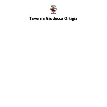
Taverna Giudecca Ortigia
Taverna Giudecca Ortigia
Home
/
Prodotti
/
Vini Bianchi Sicilia
Vini Bianchi Sicilia
ORDINA PER
Aretè Grillo
Aristeia Grillo affinato in