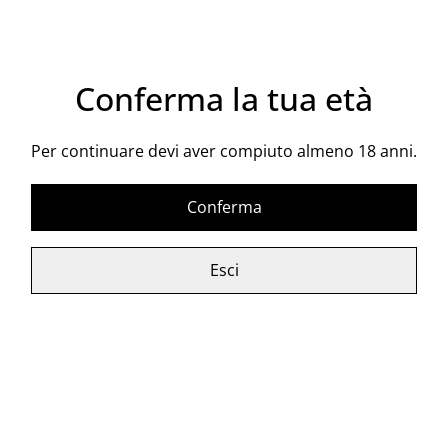
I Grilli di Ari
Il Bianco Etna DOC
15,00 €
29,00 €
Conferma la tua età
Per continuare devi aver compiuto almeno 18 anni.
Janub Bianco Moscato
Jocu Catarratto
secco
Conferma
16,90 €
22,00 €
Esci
La Risinata Chardonnay
Le Cicale Inzolia
14,90 €
15,00 €