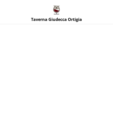
Taverna Giudecca Ortigia
Taverna Giudecca Ortigia
Home
/
Prodotti
/
Vini Bianchi Sicilia
/
Le Cicale Inzolia