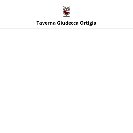
Taverna Giudecca Ortigia
Taverna Giudecca Ortigia
Home
/
Prodotti
/
Vini Bianchi Sicilia
/
Mistycus Etna Bianco
DOC