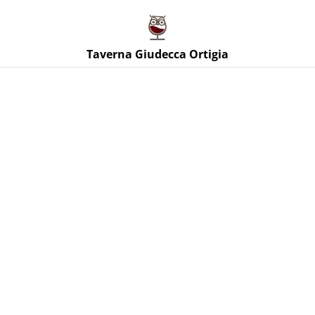
Taverna Giudecca Ortigia
Taverna Giudecca Ortigia
Home
/
Prodotti
/
Vini Bianchi Sicilia
/
Janub Bianco Moscato
secco