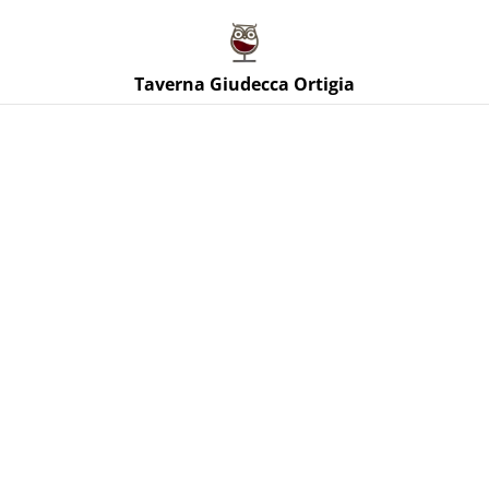
Taverna Giudecca Ortigia
Taverna Giudecca Ortigia
Home
/
Prodotti
/
Vini Spumanti Orange
Vini Spumanti Orange
ORDINA PER
Arancio Lucido Orange
Bianco Mosso