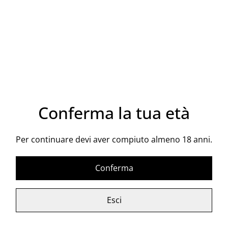
Naturale
17,00 €
14,50 €
Caterina Di Plachi Etna
Dunamis
DOC
Conferma la tua età
49,00 €
19,90 €
Per continuare devi aver compiuto almeno 18 anni.
Fedelie Bianco Moscato
Gnothi Sauton Orange
Conferma
frizzante ancestrale
18,90 €
19,90 €
Esci