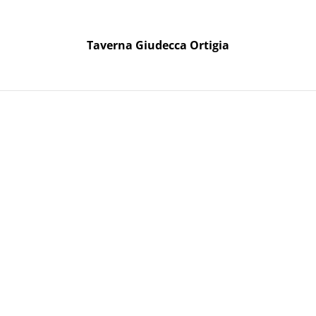
Taverna Giudecca Ortigia
Taverna Giudecca Ortigia
oni Regalo
Syrah Cass
9,90 €
QUANTITÀ