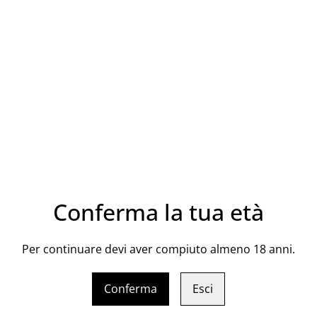
CONDIVIDI
Vitigno: Syrah
Vol. 13%
Conferma la tua età
Per continuare devi aver compiuto almeno 18 anni.
Conferma
Esci