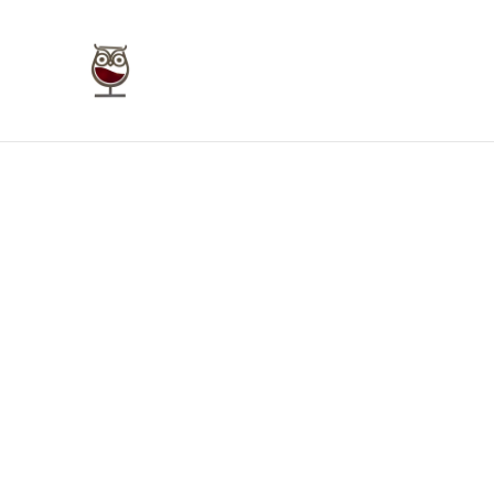
Taverna Giudecca Ortigia
Home
Bookings
Enoteca On Line
Bu
Home
/
Prodotti
/
Vini Rossi Sicilia
/
Syrah Cassarà