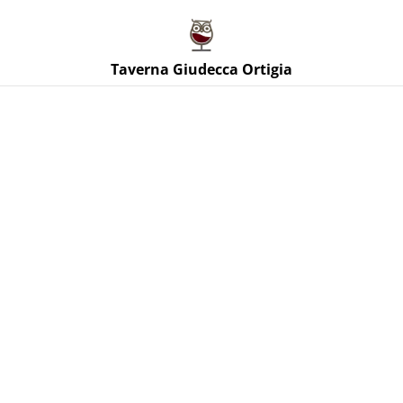
Taverna Giudecca Ortigia
Taverna Giudecca Ortigia
Home
/
Prodotti
/
Vini Spumanti Orange
/
Dunamis