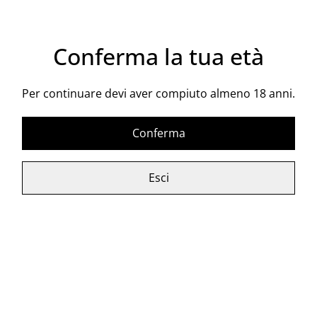
CONDIVIDI
Conferma la tua età
Dùnamis Catarratto Ancestrale
Per continuare devi aver compiuto almeno 18 anni.
Vitigno: Catarratto
Conferma
Alcol: 13,5% vol ca.
Affinamento: imbottigliato a fine
Esci
fermentazione, fa la presa di
spuma in bottiglia. Nessuna
sboccatura, nessuna filtrazione.
Articoli correlati