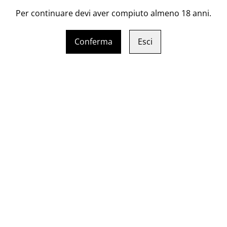
Per continuare devi aver compiuto almeno 18 anni.
Longevità: vino longevo e ter
Temperatura servizio10/12
Conferma
Esci
Abbinamenti: ideale con i ti
orientale
Bottiglia: 75 cl
Vol. 11,5%
e Inzolia
Mistycus Etna Bianco