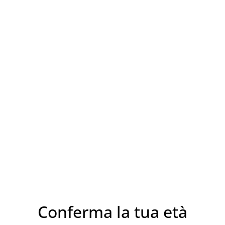
CONDIVIDI
Vitigno:Carricante
Denominazione: I.G.P. Terre 
Territorio: altitudine 350 m
suolo silico-calcareo
Conferma la tua età
Vigneto: allevamento a cont
3,500 piante per ettaro con 