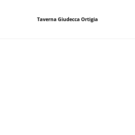
Taverna Giudecca Ortigia
Taverna Giudecca Ortigia
oni Regalo
nte non filtrato
Carricato 
filtrato
16,90 €
QUANTITÀ