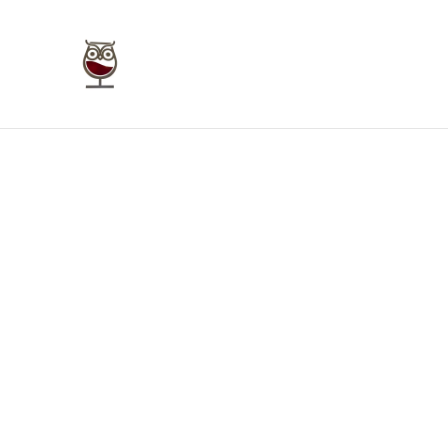
Taverna Giudecca Ortigia
Home
Bookings
Enoteca On Line
Bu
Home
/
Prodotti
/
Vini Bianchi Sicilia
/
Carricato Carrica