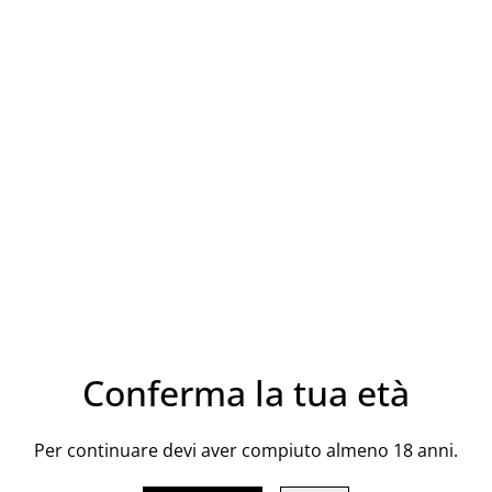
CONDIVIDI
Classificazione: Cerasuolo d
Varietà: Nero d’Avola 50% –
Conferma la tua età
Zona di produzione: Riserva 
Annata: 2023
Per continuare devi aver compiuto almeno 18 anni.
Grado alcolico: 13- 14%