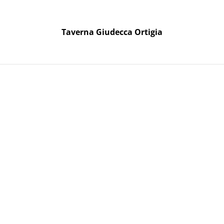
Taverna Giudecca Ortigia
Taverna Giudecca Ortigia
oni Regalo
suolo di Vittoria 2023
Victorya 1
Vittoria 20
21,00 €
OPTION