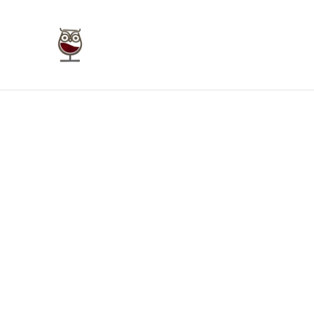
Taverna Giudecca Ortigia
Home
Bookings
Enoteca On Line
Bu
Home
/
Prodotti
/
Vini Rossi Sicilia
/
Victorya 1607 Cera