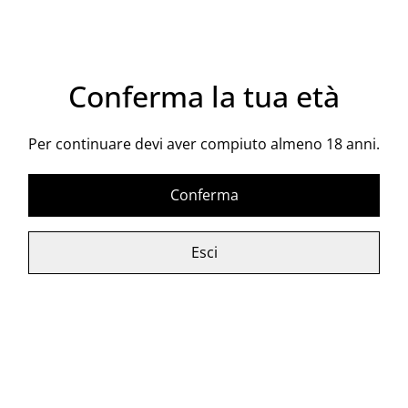
Acquista ora
Conferma la tua età
Aggiungi al carrello
Per continuare devi aver compiuto almeno 18 anni.
CONDIVIDI
Conferma
Solcanto Alcamo DOP
Esci
Vitigno: Catarratto
Vol. 12,5%
Bottiglia: 75 CL