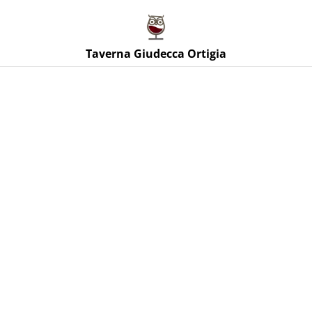
Taverna Giudecca Ortigia
Taverna Giudecca Ortigia
Home
/
Prodotti
/
Vini Bianchi Sicilia
/
Solcanto Alcamo
bianco D.O.P Catarratto