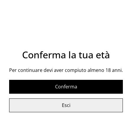
Acquista ora
Aggiungi al carrello
CONDIVIDI
Conferma la tua età
Il vino Frappato nasce da un antico vitigno a bacca
Per continuare devi aver compiuto almeno 18 anni.
rossa, di cui si trovano le prime testimonianze nella
zona di Vittoria già dal XVII secolo. Il Frappato di Vigna
Conferma
di Pettineo è sempre più apprezzato in purezza per i
suoi caratteristici profumi fruttati e floreali e per la sua
inconfondibile freschezza. È un vino dal colore brillante
Esci
rosso rubino, dalla moderata gradazione alcolica e
dalla piacevole morbidezza che permette anche di
gustarlo con piatti a base di pesce al posto dei
tradizionali bianchi.