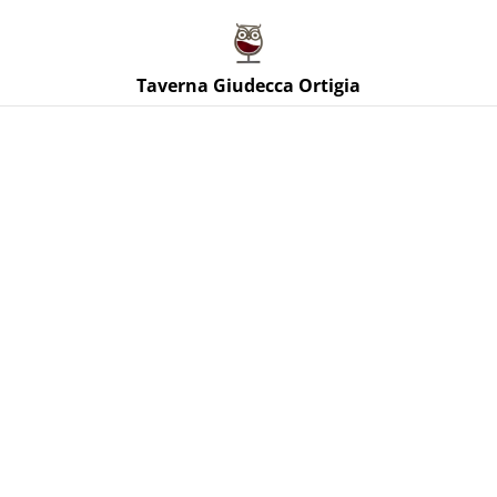
Taverna Giudecca Ortigia
Taverna Giudecca Ortigia
Home
/
Prodotti
/
Vini Rossi Sicilia
/
Frappato Vigne di
Pettineo