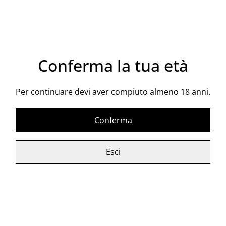
Acquista ora
Aggiungi al carrello
Conferma la tua età
CONDIVIDI
Per continuare devi aver compiuto almeno 18 anni.
Vitigno: Nero d'Avola
Conferma
Dall’italiano al contrario, è un vino che va in senso
inverso rispetto alle mode, niente serbatoi in acciaio,
Esci
ma vasche di cemento (gli antichi fossi), niente
filtrazione, niente refrigerazione, nel totale rispetto
delle fasi naturali dell’evoluzione del vino. Un vino
contro le mode, un vino al contrario, un vino “… a
ruversa”.