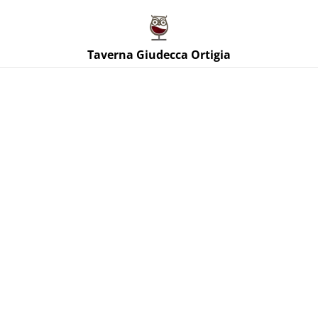
Taverna Giudecca Ortigia
Taverna Giudecca Ortigia
Home
/
Prodotti
/
Vini Rossi Sicilia
/
Ruversa Nero d'Avola
2021