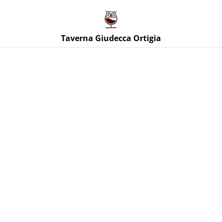
Taverna Giudecca Ortigia
Taverna Giudecca Ortigia
Home
/
Prodotti
/
Vini Rossi Sicilia
/
Rosso del conte