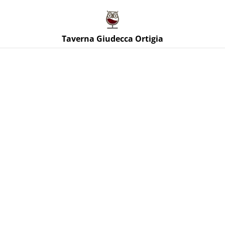
Taverna Giudecca Ortigia
Taverna Giudecca Ortigia
Home
/
Prodotti
/
Vini Rossi Sicilia
/
Maggio Cerasuolo di
Vittoria D.O.C.G