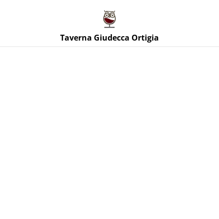
Taverna Giudecca Ortigia
Taverna Giudecca Ortigia
Home
/
Prodotti
/
Vini Rossi Sicilia
/
Lunario Perricone