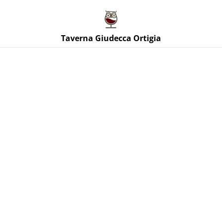
Taverna Giudecca Ortigia
Taverna Giudecca Ortigia
Home
/
Prodotti
/
Vini Rossi Sicilia
/
Etna Rosso
Frammassone 2023