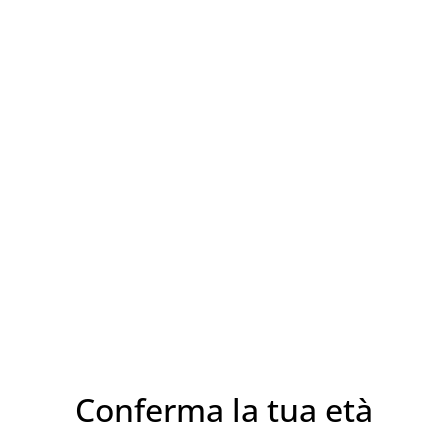
CONDIVIDI
Vitigno:Carricante
Denominazione: I.G.P. Terre 
Territorio: altitudine 350 m
suolo silico-calcareo
Conferma la tua età
Vigneto: allevamento a cont
3,500 piante per ettaro con 