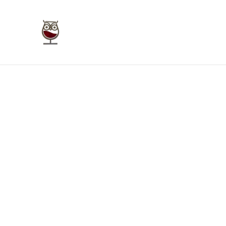
Taverna Giudecca Ortigia
Home
Bookings
Enoteca On Line
Bu
Home
/
Prodotti
/
Vini Bianchi Sicilia
/
Carricato Carrica