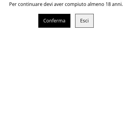
Per continuare devi aver compiuto almeno 18 anni.
Longevità: vino longevo e ter
Conferma
Esci
Temperatura servizio10/12
Abbinamenti: ideale con i ti
orientale
Bottiglia: 75 cl
Vol. 11,5%
osso
L'approdo Nero d'Avol
21,00 €