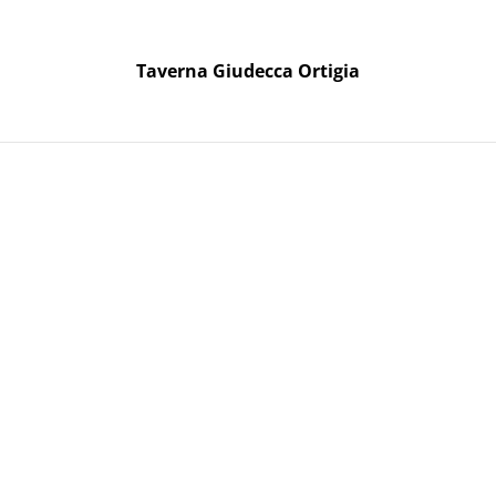
Taverna Giudecca Ortigia
Taverna Giudecca Ortigia
oni Regalo
nte non filtrato
Carricato 
filtrato
16,90 €
QUANTITÀ