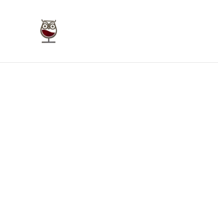
Taverna Giudecca Ortigia
Home
Bookings
Enoteca On Line
Bu
Home
/
Prodotti
/
Vini Rossi Sicilia
/
Brunetti D’Opera C