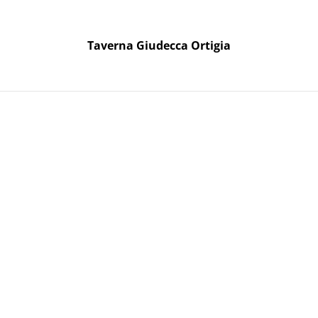
Taverna Giudecca Ortigia
Taverna Giudecca Ortigia
oni Regalo
erasuolo di Vittoria 2021
Brunetti D
Vittoria 20
29,90 €
QUANTITÀ