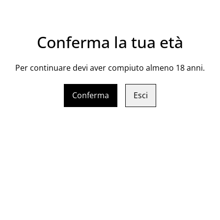
Zona di produzione:Riserva 
Vinificazione in rosso: Sele
Conferma la tua età
uve, macerazione sulle bucc
fermentazione tumultuosa, s
Per continuare devi aver compiuto almeno 18 anni.
Contenitore di fermentazion
Durata fermentazione: 8 gio
Conferma
Esci
giorni
Fermentazione malolattica: 
Affinamento: 12 mesi in bar
barriques di secondo e terz
Affinamento in bottiglia: Mi
Certificazione in biologico
Bottiglia: 75 CL