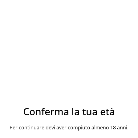
CONDIVIDI
Classificazione: DOC Sicilia
Zona di produzione: Comune 
Maria
Fermentazione malolattica: i
Conferma la tua età
Affinamento in bottiglia: m
Per continuare devi aver compiuto almeno 18 anni.
Grado alcolico: 13 % vol.