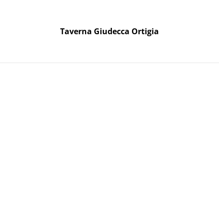
Taverna Giudecca Ortigia
Taverna Giudecca Ortigia
oni Regalo
2022
Nocera Bio
19,00 €
QUANTITÀ