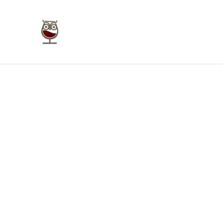
Taverna Giudecca Ortigia
Home
Bookings
Enoteca On Line
Bu
Home
/
Prodotti
/
Vini Rossi Sicilia
/
Nocera Biologico 