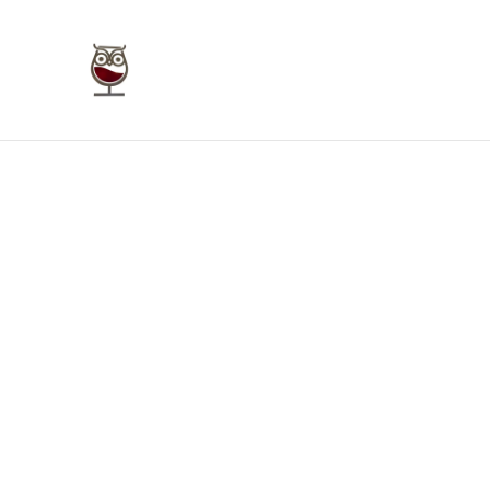
Taverna Giudecca Ortigia
Home
Bookings
Enoteca On Line
Bu
Home
/
Prodotti
/
Vini Rossi Sicilia
/
Solcanto Rosso A