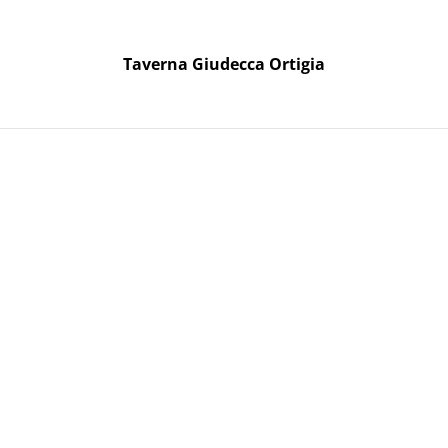
Taverna Giudecca Ortigia
Taverna Giudecca Ortigia
oni Regalo
lcamo DOP
Solcanto 
15,00 €
QUANTITÀ