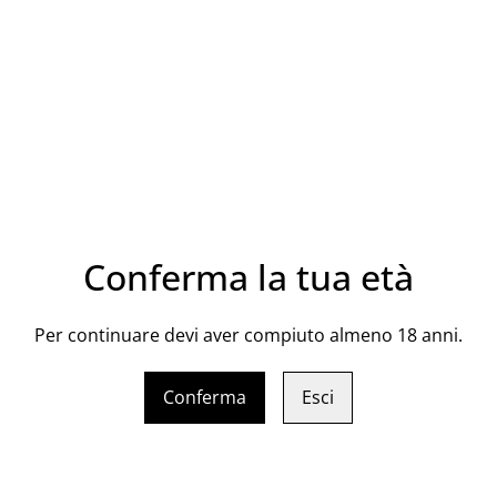
CONDIVIDI
Vitigno: Nero d'Avola
Conferma la tua età
Vol: 13%
Per continuare devi aver compiuto almeno 18 anni.
Bottiglia 75 CL
Conferma
Esci