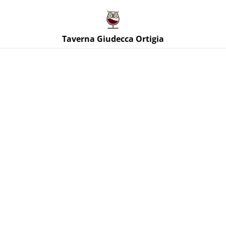
Taverna Giudecca Ortigia
Taverna Giudecca Ortigia
Home
/
Prodotti
/
Vini Rossi Sicilia
/
Perricone Cassarà