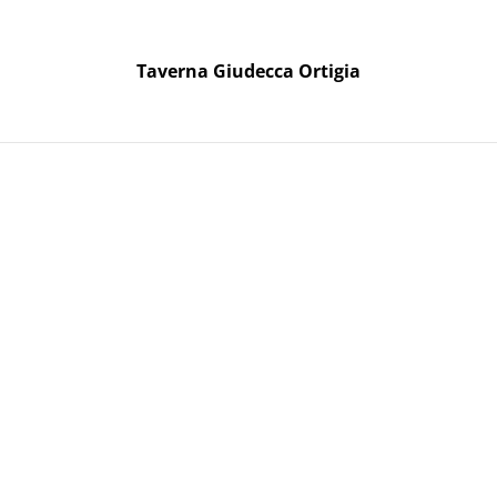
Taverna Giudecca Ortigia
Taverna Giudecca Ortigia
oni Regalo
to
I Canneti -
14,90 €
QUANTITÀ