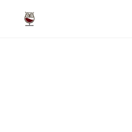
Taverna Giudecca Ortigia
Home
Bookings
Enoteca On Line
Bu
Home
/
Prodotti
/
Vini Rossi Sicilia
/
I Canneti - Frappa