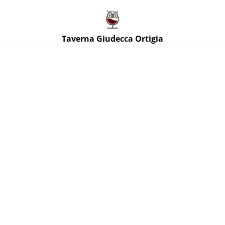
Taverna Giudecca Ortigia
Taverna Giudecca Ortigia
Home
/
Prodotti
/
Vini Rossi Sicilia
/
Frappato Vigne di
Pettineo